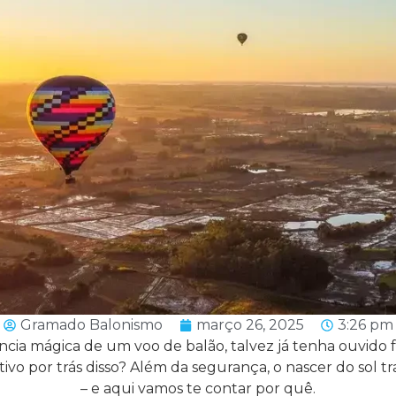
Gramado Balonismo
março 26, 2025
3:26 pm
ência mágica de um voo de balão, talvez já tenha ouvido 
vo por trás disso? Além da segurança, o nascer do sol t
– e aqui vamos te contar por quê.