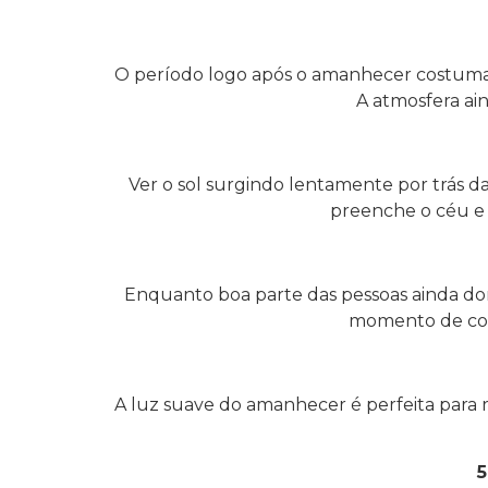
O período logo após o amanhecer costuma a
A atmosfera ain
Ver o sol surgindo lentamente por trás 
preenche o céu e 
Enquanto boa parte das pessoas ainda dor
momento de cone
A luz suave do amanhecer é perfeita para reg
5