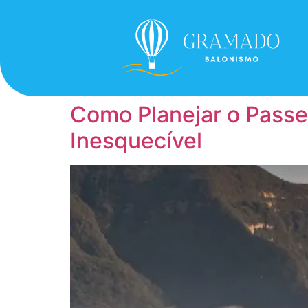
Como Planejar o Passei
Inesquecível